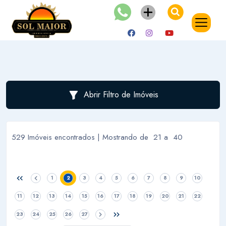
Abrir Filtro de Imóveis
529 Imóveis encontrados | Mostrando de 21 a 40
1
2
3
4
5
6
7
8
9
10
11
12
13
14
15
16
17
18
19
20
21
22
23
24
25
26
27