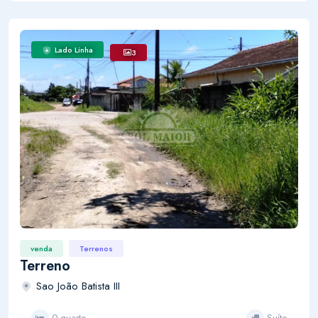
Lado Linha
3
venda
Terrenos
Terreno
Sao João Batista III
0 quarto
Suíte