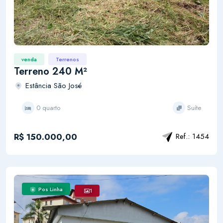
venda
Terrenos
Terreno 240 M²
Estância São José
0 quarto
Suíte
R$ 150.000,00
Ref.: 1454
Pos Linha
1