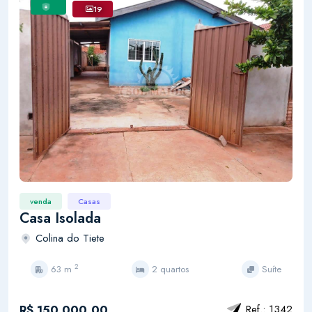
19
venda
Casas
Casa Isolada
Colina do Tiete
2
63 m
2 quartos
Suíte
R$ 150.000,00
Ref.: 1342