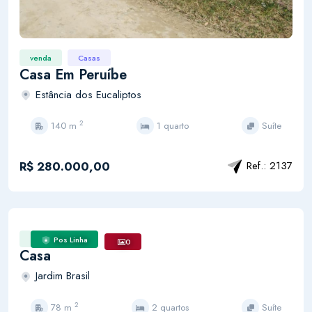
venda
Casas
Casa Em Peruíbe
Estância dos Eucaliptos
2
140 m
1 quarto
Suíte
R$ 280.000,00
Ref.: 2137
Casas
Pos Linha
0
Casa
Jardim Brasil
2
78 m
2 quartos
Suíte