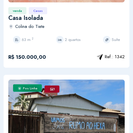
venda
Casas
Casa Isolada
Colina do Tiete
2
63 m
2 quartos
Suíte
R$ 150.000,00
Ref.: 1342
Pos Linha
1