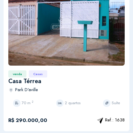
venda
Casas
Casa Térrea
Park D'aville
2
70 m
2 quartos
Suíte
R$ 290.000,00
Ref.: 1638