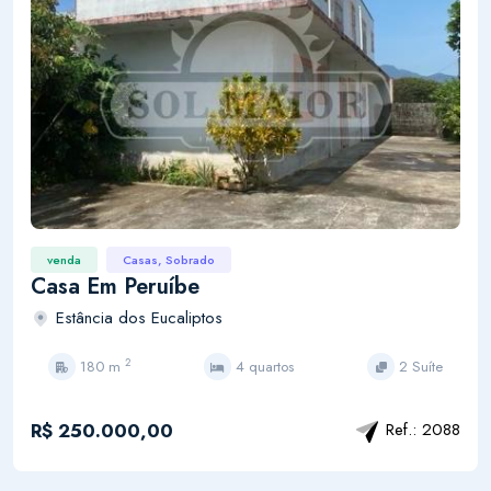
venda
Casas, Sobrado
Casa Em Peruíbe
Estância dos Eucaliptos
2
180 m
4 quartos
2 Suíte
R$ 250.000,00
Ref.: 2088