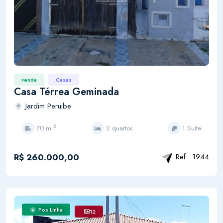
venda
Casas
Casa Térrea Geminada
Jardim Peruibe
2
70 m
2 quartos
1 Suíte
R$ 260.000,00
Ref.: 1944
Pos Linha
12