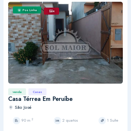
Pos Linha
4
venda
Casas
Casa Térrea Em Peruíbe
São José
2
90 m
2 quartos
1 Suíte