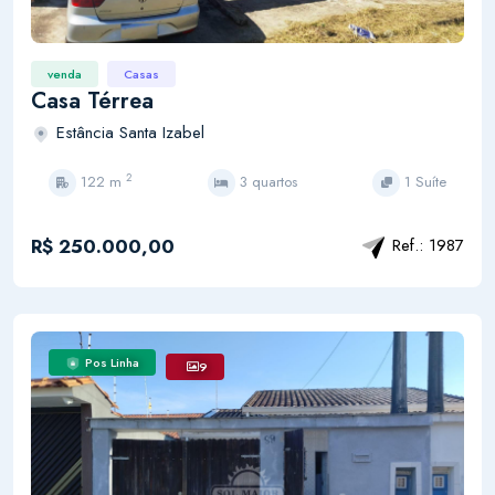
venda
Casas
Casa Térrea
Estância Santa Izabel
2
122 m
3 quartos
1 Suíte
R$ 250.000,00
Ref.: 1987
Pos Linha
9