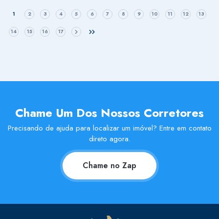
1
2
3
4
5
6
7
8
9
10
11
12
13
14
15
16
17
Chame Um Dos Nossos Corretores
Precisando de ajuda para localizar um imóvel? Entre em contato
direto agora.
Chame no Zap