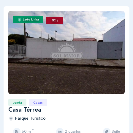
Lado Linha
14
venda
Casas
Casa Térrea
Parque Turistico
2
60 m
2 quartos
Suíte