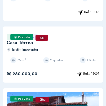
Ref.: 1815
venda
Casas
Pos Linha
0
Casa Térrea
Jardim Imperador
2
75 m
2 quartos
1 Suíte
R$ 280.000,00
Ref.: 1909
Pos Linha
12