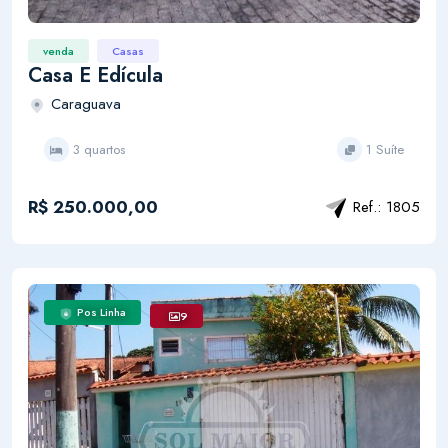
venda
Casas
Casa E Edícula
Caraguava
3 quartos
1 Suíte
R$ 250.000,00
Ref.: 1805
Pos Linha
9