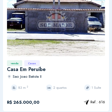
venda
Casas
Casa Em Peruíbe
Sao Joao Batista II
2
83 m
2 quartos
1 Suíte
R$ 265.000,00
Ref.: 616