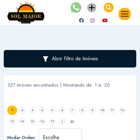
Abrir Filtro de Imóveis
327 Imóveis encontrados | Mostrando de 1 a 20
1
2
3
4
5
6
7
8
9
10
11
12
13
14
15
16
17
Mudar Orden: